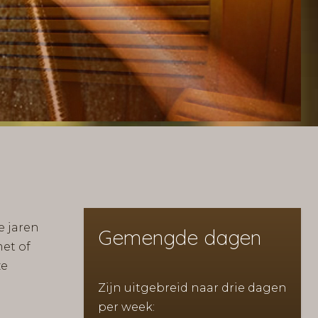
e jaren
Gemengde dagen
et of
ze
Zijn uitgebreid naar drie dagen
per week: