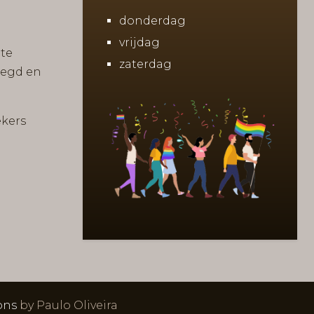
donderdag
vrijdag
rte
zaterdag
legd en
ekers
ons
by Paulo Oliveira