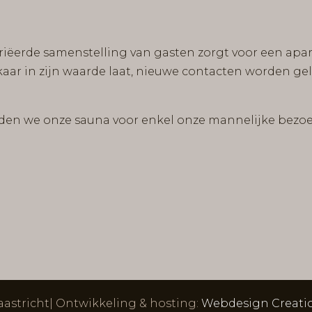
iëerde samenstelling van gasten zorgt voor een apa
aar in zijn waarde laat, nieuwe contacten worden ge
uden we onze sauna voor enkel onze mannelijke bezo
astricht| Ontwikkeling & hosting:
Webdesign Creati